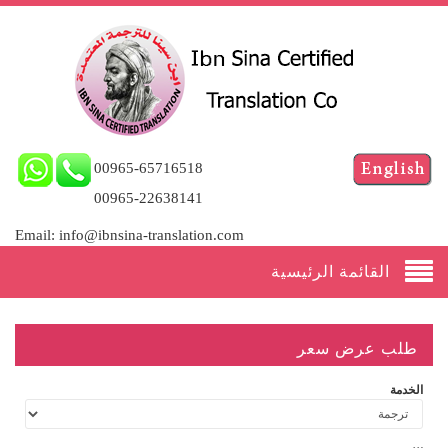
00965-65716518
00965-22638141
Email: info@ibnsina-translation.com
القائمة الرئيسية
طلب عرض سعر
الخدمة