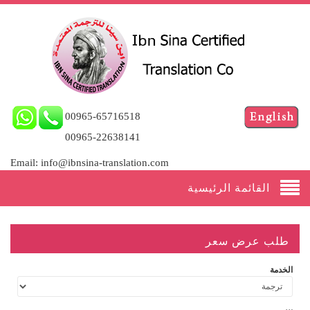
00965-65716518
00965-22638141
Email: info@ibnsina-translation.com
القائمة الرئيسية
طلب عرض سعر
الخدمة