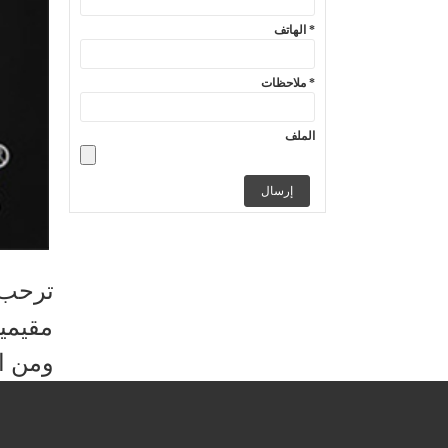
الهاتف *
ملاحظات *
الملف
ترحب 
مقيمي
ومن ا