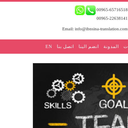
00965-65716518
00965-22638141
Email: info@ibnsina-translation.com
ت
المدونة
انضم الينا
اتصل بنا
EN