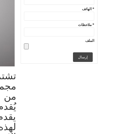
الهاتف *
ملاحظات *
الملف
تشت
مجمو
من م
يُقد
يقدم
لهذه