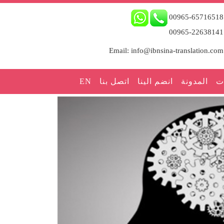
00965-65716518
00965-22638141
Email: info@ibnsina-translation.com
ت
المدونة
انضم الينا
اتصل بنا
EN