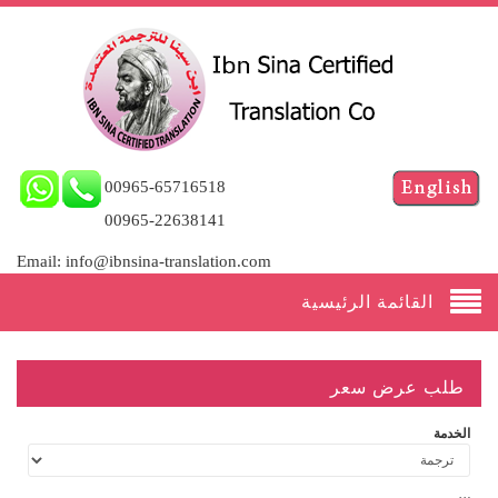
00965-65716518
00965-22638141
Email: info@ibnsina-translation.com
القائمة الرئيسية
طلب عرض سعر
الخدمة